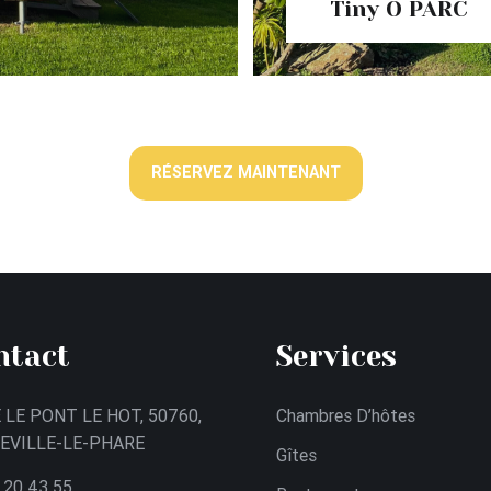
Tiny O PARC
RÉSERVEZ MAINTENANT
ntact
Services
 LE PONT LE HOT, 50760,
Chambres D’hôtes
EVILLE-LE-PHARE
Gîtes
 20 43 55