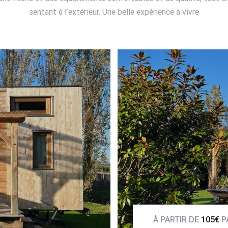
sentant à l’extérieur. Une belle expérience à vivre
VOIR LE
À PARTIR DE
105€
P