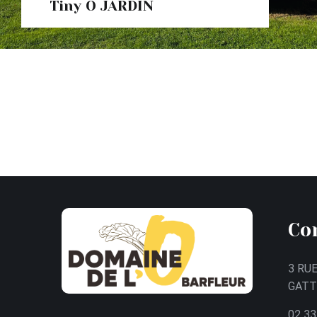
Tiny O JARDIN
Co
3 RUE
GATT
02 33