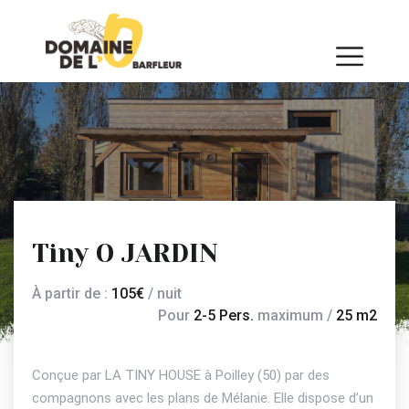
Tiny O JARDIN
À partir de :
105€
/ nuit
Pour
2-5 Pers.
maximum /
25 m2
Conçue par LA TINY HOUSE à Poilley (50) par des
compagnons avec les plans de Mélanie. Elle dispose d’un