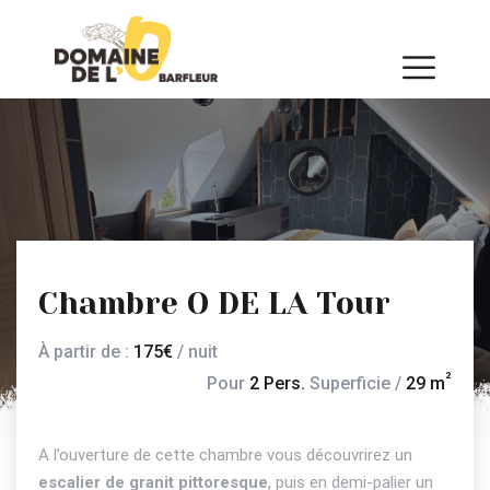
Chambre O DE LA Tour
À partir de :
175€
/ nuit
Pour
2 Pers.
Superficie /
29
m
A l’ouverture de cette chambre vous découvrirez un
, puis en demi-palier un
escalier de granit pittoresque